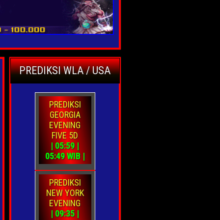
PREDIKSI WLA / USA
PREDIKSI
GEORGIA
EVENING
FIVE 5D
| 05:59 |
05:49 WIB |
PREDIKSI
NEW YORK
EVENING
| 09:35 |