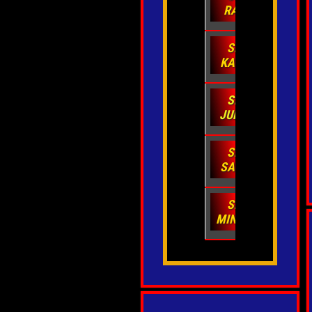
RABU
SDY
KAMIS
SDY
JUMAT
SDY
SABTU
SDY
MINGGU