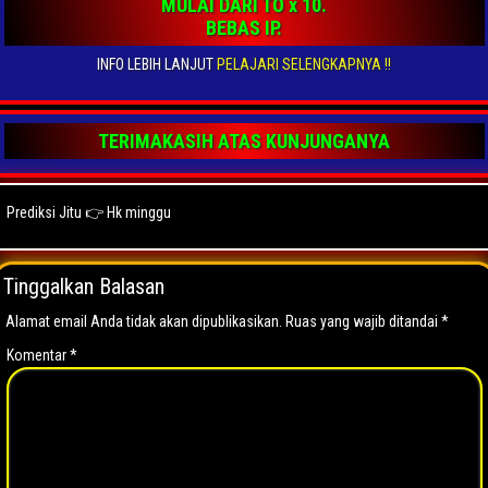
MULAI DARI TO x 10.
BEBAS IP.
INFO LEBIH LANJUT
PELAJARI SELENGKAPNYA !!
TERIMAKASIH ATAS KUNJUNGANYA
Prediksi Jitu 👉 Hk minggu
Tinggalkan Balasan
Alamat email Anda tidak akan dipublikasikan.
Ruas yang wajib ditandai
*
Komentar
*