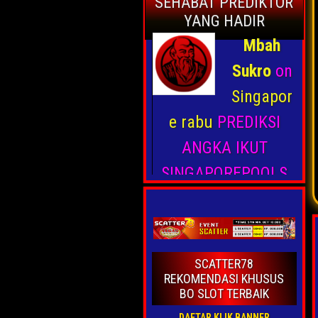
SEHABAT PREDIKTOR
YANG HADIR
Mbah
Sukro
on
Singapor
e rabu
PREDIKSI
ANGKA IKUT
SINGAPOREPOOLS
MBAH SUKRO 6238 »
23478 ...Ai 4228 »
67812 ...Ai 4747 »
SCATTER78
45690 ...Ai 7479 »...
REKOMENDASI KHUSUS
BO SLOT TERBAIK
(September 9, 2025
DAFTAR KLIK BANNER