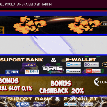
EL POOLS | ANGKA BBFS 2D HARI INI