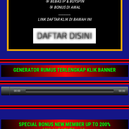
🎯 BEBAS IP & BUYSPIN
🎯 BONUS DI AWAL
_______
LINK DAFTAR KLIK DI BAWAH INI
GENERATOR RUMUS TERLENGKAP KLIK BANNER
00:00
00:00
SPECIAL BONUS NEW MEMBER UP TO 200%